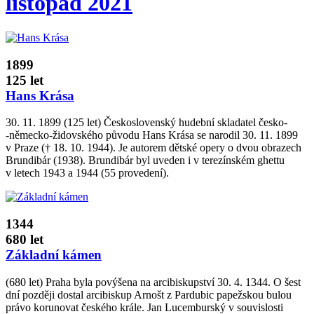
listopad 2021
1899
125 let
Hans Krása
30. 11. 1899 (125 let) Československý hudební skladatel česko­
‑německo­‑židovského původu Hans Krása se narodil 30. 11. 1899
v Praze († 18. 10. 1944). Je autorem dětské opery o dvou obrazech
Brundibár (1938). Brundibár byl uveden i v terezínském ghettu
v letech 1943 a 1944 (55 provedení).
1344
680 let
Základní kámen
(680 let) Praha byla povýšena na arcibiskupství 30. 4. 1344. O šest
dní později dostal arcibiskup Arnošt z Pardubic papežskou bulou
právo korunovat českého krále. Jan Lucemburský v souvislosti