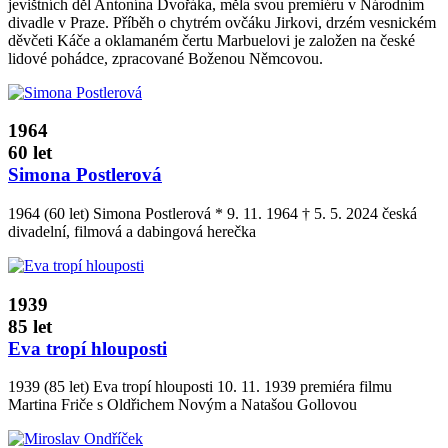
jevištních děl Antonína Dvořáka, měla svou premiéru v Národním
divadle v Praze. Příběh o chytrém ovčáku Jirkovi, drzém vesnickém
děvčeti Káče a oklamaném čertu Marbuelovi je založen na české
lidové pohádce, zpracované Boženou Němcovou.
1964
60 let
Simona Postlerová
1964 (60 let) Simona Postlerová * 9. 11. 1964 † 5. 5. 2024 česká
divadelní, filmová a dabingová herečka
1939
85 let
Eva tropí hlouposti
1939 (85 let) Eva tropí hlouposti 10. 11. 1939 premiéra filmu
Martina Friče s Oldřichem Novým a Natašou Gollovou