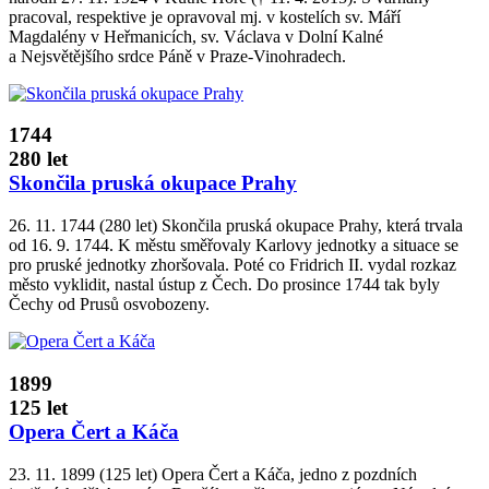
pracoval, respektive je opravoval mj. v kostelích sv. Máří
Magdalény v Heřmanicích, sv. Václava v Dolní Kalné
a Nejsvětějšího srdce Páně v Praze­‑Vinohradech.
1744
280 let
Skončila pruská okupace Prahy
26. 11. 1744 (280 let) Skončila pruská okupace Prahy, která trvala
od 16. 9. 1744. K městu směřovaly Karlovy jednotky a situace se
pro pruské jednotky zhoršovala. Poté co Fridrich II. vydal rozkaz
město vyklidit, nastal ústup z Čech. Do prosince 1744 tak byly
Čechy od Prusů osvobozeny.
1899
125 let
Opera Čert a Káča
23. 11. 1899 (125 let) Opera Čert a Káča, jedno z pozdních