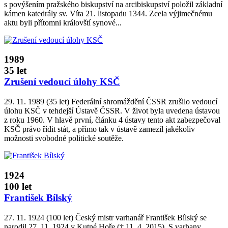
s povýšením pražského biskupství na arcibiskupství položil základní
kámen katedrály sv. Víta 21. listopadu 1344. Zcela výjimečnému
aktu byli přítomni královští synové...
1989
35 let
Zrušení vedoucí úlohy KSČ
29. 11. 1989 (35 let) Federální shromáždění ČSSR zrušilo vedoucí
úlohu KSČ v tehdejší Ústavě ČSSR. V život byla uvedena ústavou
z roku 1960. V hlavě první, článku 4 ústavy tento akt zabezpečoval
KSČ právo řídit stát, a přímo tak v ústavě zamezil jakékoliv
možnosti svobodné politické soutěže.
1924
100 let
František Bílský
27. 11. 1924 (100 let) Český mistr varhanář František Bílský se
narodil 27. 11. 1924 v Kutné Hoře († 11. 4. 2015). S varhany