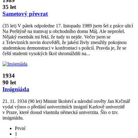
1989
35 let
Sametový převrat
(35 let) V pátek odpoledne 17. listopadu 1989 jsem šel z práce ulicí
Na Perštýně na tramvaj u obchodního domu Máj. Ale neprošel.
Nějaký esenbák mi řekl, že tudy to nejde. Večer jsem se
z Televizních novin dozvěděl, že jakési živly zneužily pokojnou
studentskou demonstraci v konfrontaci s policií. Pravda je, že se
čeští studenti vysokých škol shromáždili na...
1934
90 let
Insigniáda
21. 11. 1934 (90 let) Ministr školství a národní osvěty Jan Krčmář
vydal výnos o předání univerzitních insignií Karlově univerzitě
v Praze, které dosud vlastnila německá univerzita. Šlo o tzv.
insigniádu.
První
1