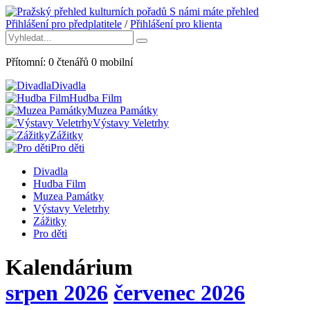
S námi máte přehled
Přihlášení pro předplatitele
/
Přihlášení pro klienta
Přítomní:
0
čtenářů
0
mobilní
Divadla
Hudba Film
Muzea Památky
Výstavy Veletrhy
Zážitky
Pro děti
Divadla
Hudba Film
Muzea Památky
Výstavy Veletrhy
Zážitky
Pro děti
Kalendárium
srpen 2026
červenec 2026