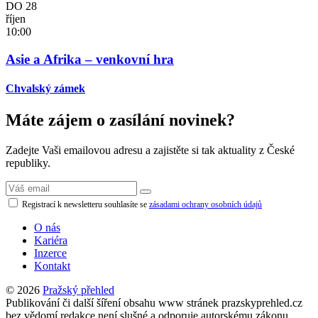
DO
28
říjen
10:00
Asie a Afrika – venkovní hra
Chvalský zámek
Máte zájem o zasílání novinek?
Zadejte Vaši emailovou adresu a zajistěte si tak aktuality z České
republiky.
Registrací k newsletteru souhlasíte se
zásadami ochrany osobních údajů
O nás
Kariéra
Inzerce
Kontakt
© 2026
Pražský přehled
Publikování či další šíření obsahu www stránek prazskyprehled.cz
bez vědomí redakce není slušné a odporuje autorskému zákonu.