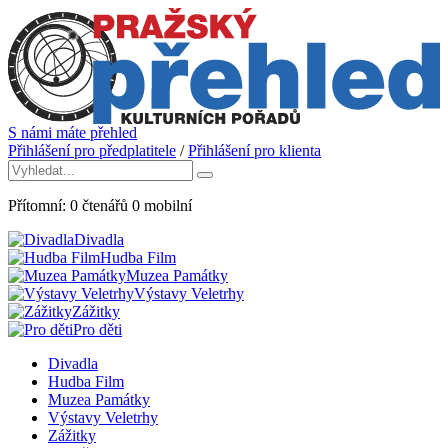
S námi máte přehled
Přihlášení pro předplatitele
/
Přihlášení pro klienta
Přítomní:
0
čtenářů
0
mobilní
Divadla
Hudba Film
Muzea Památky
Výstavy Veletrhy
Zážitky
Pro děti
Divadla
Hudba Film
Muzea Památky
Výstavy Veletrhy
Zážitky