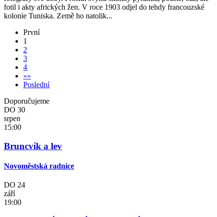
fotil i akty afrických žen. V roce 1903 odjel do tehdy francouzské
kolonie Tuniska. Země ho natolik...
První
1
2
3
4
»
»
Poslední
Doporučujeme
DO
30
srpen
15:00
Bruncvík a lev
Novoměstská radnice
DO
24
září
19:00