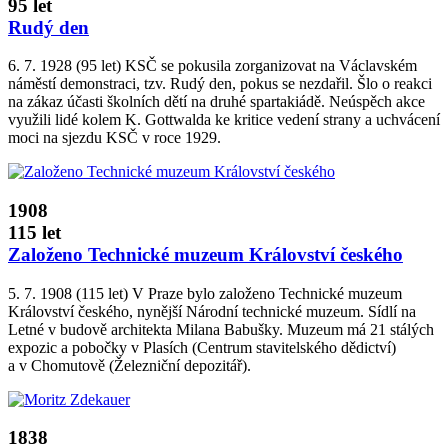
95 let
Rudý den
6. 7. 1928 (95 let) KSČ se pokusila zorganizovat na Václavském
náměstí demonstraci, tzv. Rudý den, pokus se nezdařil. Šlo o reakci
na zákaz účasti školních dětí na druhé spartakiádě. Neúspěch akce
využili lidé kolem K. Gottwalda ke kritice vedení strany a uchvácení
moci na sjezdu KSČ v roce 1929.
1908
115 let
Založeno Technické muzeum Království českého
5. 7. 1908 (115 let) V Praze bylo založeno Technické muzeum
Království českého, nynější Národní technické muzeum. Sídlí na
Letné v budově architekta Milana Babušky. Muzeum má 21 stálých
expozic a pobočky v Plasích (Centrum stavitelského dědictví)
a v Chomutově (Železniční depozitář).
1838