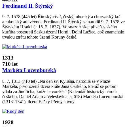
Ferdinand II. Štýrský
9. 7. 1578 (445 let) Římský císař, český, uherský a chorvatský král
a rakouský arcivévoda Ferdinand II. Štýrský se narodil 9. 7. 1578 ve
Štýrském Hradci († 15. 2. 1637). Ve snaze získat přízeň saského
kurfiřta postoupil Sasku území Horní i Dolní Lužice, což znamenalo
trvalou ztrátu tohoto území Koruny české.
1313
710 let
Markéta Lucemburská
8. 7. 1313 (710 let) „Na den sv. Kyliána, narodila se v Praze
Markéta, prvorozená dcera krále Jana Českého, kteráž se potom
vdala za Jindřicha, kníže bavorské.“ (Kalendář historický národa
českého, Daniel Adam z Veleslavína, s. 618) Markéta Lucemburská
(1313–1341), dcera Elišky Přemyslovny.
1928