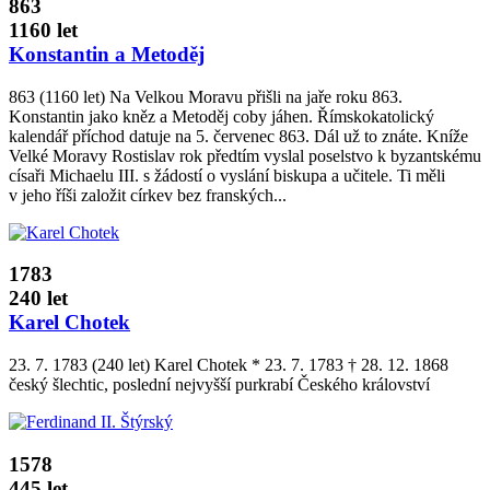
863
1160 let
Konstantin a Metoděj
863 (1160 let) Na Velkou Moravu přišli na jaře roku 863.
Konstantin jako kněz a Metoděj coby jáhen. Římskokatolický
kalendář příchod datuje na 5. červenec 863. Dál už to znáte. Kníže
Velké Moravy Rostislav rok předtím vyslal poselstvo k byzantskému
císaři Michaelu III. s žádostí o vyslání biskupa a učitele. Ti měli
v jeho říši založit církev bez franských...
1783
240 let
Karel Chotek
23. 7. 1783 (240 let) Karel Chotek * 23. 7. 1783 † 28. 12. 1868
český šlechtic, poslední nejvyšší purkrabí Českého království
1578
445 let