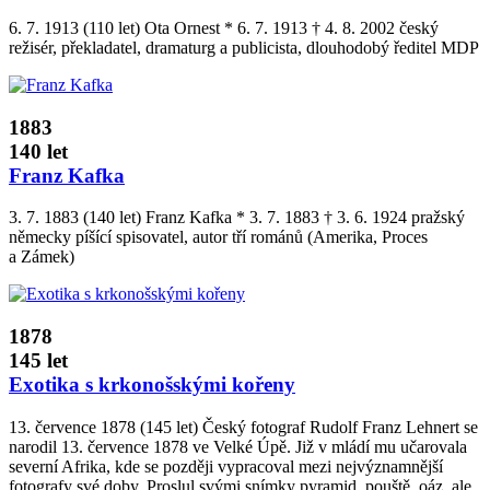
6. 7. 1913 (110 let) Ota Ornest * 6. 7. 1913 † 4. 8. 2002 český
režisér, překladatel, dramaturg a publicista, dlouhodobý ředitel MDP
1883
140 let
Franz Kafka
3. 7. 1883 (140 let) Franz Kafka * 3. 7. 1883 † 3. 6. 1924 pražský
německy píšící spisovatel, autor tří románů (Amerika, Proces
a Zámek)
1878
145 let
Exotika s krkonošskými kořeny
13. července 1878 (145 let) Český fotograf Rudolf Franz Lehnert se
narodil 13. července 1878 ve Velké Úpě. Již v mládí mu učarovala
severní Afrika, kde se později vypracoval mezi nejvýznamnější
fotografy své doby. Proslul svými snímky pyramid, pouště, oáz, ale