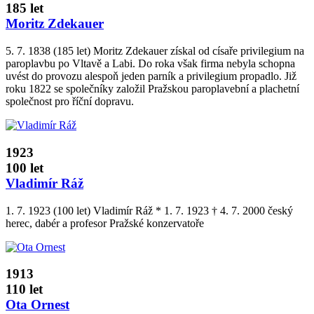
185 let
Moritz Zdekauer
5. 7. 1838 (185 let) Moritz Zdekauer získal od císaře privilegium na
paroplavbu po Vltavě a Labi. Do roka však firma nebyla schopna
uvést do provozu alespoň jeden parník a privilegium propadlo. Již
roku 1822 se společníky založil Pražskou paroplavební a plachetní
společnost pro říční dopravu.
1923
100 let
Vladimír Ráž
1. 7. 1923 (100 let) Vladimír Ráž * 1. 7. 1923 † 4. 7. 2000 český
herec, dabér a profesor Pražské konzervatoře
1913
110 let
Ota Ornest