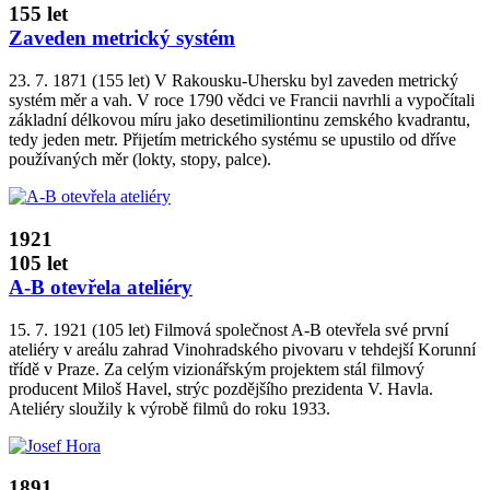
155 let
Zaveden metrický systém
23. 7. 1871 (155 let) V Rakousku­‑Uhersku byl zaveden metrický
systém měr a vah. V roce 1790 vědci ve Francii navrhli a vypočítali
základní délkovou míru jako desetimiliontinu zemského kvadrantu,
tedy jeden metr. Přijetím metrického systému se upustilo od dříve
používaných měr (lokty, stopy, palce).
1921
105 let
A­‑B otevřela ateliéry
15. 7. 1921 (105 let) Filmová společnost A­‑B otevřela své první
ateliéry v areálu zahrad Vinohradského pivovaru v tehdejší Korunní
třídě v Praze. Za celým vizionářským projektem stál filmový
producent Miloš Havel, strýc pozdějšího prezidenta V. Havla.
Ateliéry sloužily k výrobě filmů do roku 1933.
1891