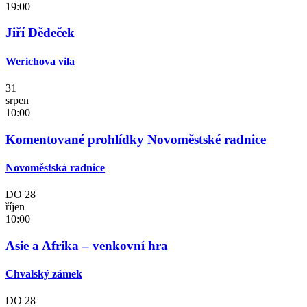
19:00
Jiří Dědeček
Werichova vila
31
srpen
10:00
Komentované prohlídky Novoměstské radnice
Novoměstská radnice
DO
28
říjen
10:00
Asie a Afrika – venkovní hra
Chvalský zámek
DO
28