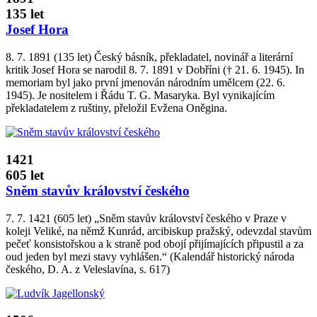
135 let
Josef Hora
8. 7. 1891 (135 let) Český básník, překladatel, novinář a literární
kritik Josef Hora se narodil 8. 7. 1891 v Dobříni († 21. 6. 1945). In
memoriam byl jako první jmenován národním umělcem (22. 6.
1945). Je nositelem i Řádu T. G. Masaryka. Byl vynikajícím
překladatelem z ruštiny, přeložil Evžena Oněgina.
1421
605 let
Sněm stavův království českého
7. 7. 1421 (605 let) „Sněm stavův království českého v Praze v
koleji Veliké, na němž Kunrád, arcibiskup pražský, odevzdal stavům
pečeť konsistořskou a k straně pod obojí přijímajících připustil a za
oud jeden byl mezi stavy vyhlášen.“ (Kalendář historický národa
českého, D. A. z Veleslavína, s. 617)