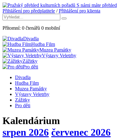
S námi máte přehled
Přihlášení pro předplatitele
/
Přihlášení pro klienta
Přítomní:
0
čtenářů
0
mobilní
Divadla
Hudba Film
Muzea Památky
Výstavy Veletrhy
Zážitky
Pro děti
Divadla
Hudba Film
Muzea Památky
Výstavy Veletrhy
Zážitky
Pro děti
Kalendárium
srpen 2026
červenec 2026