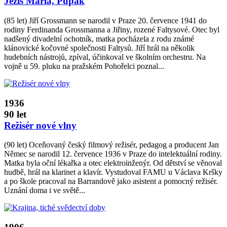
Ježíš Maria, Pupák
(85 let) Jiří Grossmann se narodil v Praze 20. července 1941 do
rodiny Ferdinanda Grossmanna a Jiřiny, rozené Faltysové. Otec byl
nadšený divadelní ochotník, matka pocházela z rodu známé
klánovické kočovné společnosti Faltysů. Jiří hrál na několik
hudebních nástrojů, zpíval, účinkoval ve školním orchestru. Na
vojně u 59. pluku na pražském Pohořelci poznal...
1936
90 let
Režisér nové vlny
(90 let) Oceňovaný český filmový režisér, pedagog a producent Jan
Němec se narodil 12. července 1936 v Praze do intelektuální rodiny.
Matka byla oční lékařka a otec elektroinženýr. Od dětství se věnoval
hudbě, hrál na klarinet a klavír. Vystudoval FAMU u Václava Kršky
a po škole pracoval na Barrandově jako asistent a pomocný režisér.
Uznání doma i ve světě...