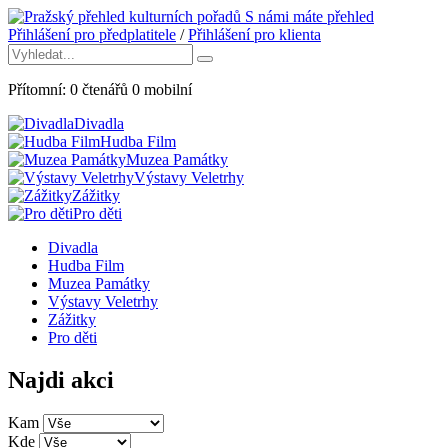
S námi máte přehled
Přihlášení pro předplatitele
/
Přihlášení pro klienta
Přítomní:
0
čtenářů
0
mobilní
Divadla
Hudba Film
Muzea Památky
Výstavy Veletrhy
Zážitky
Pro děti
Divadla
Hudba Film
Muzea Památky
Výstavy Veletrhy
Zážitky
Pro děti
Najdi akci
Kam
Kde