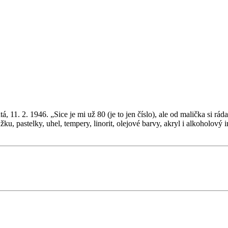
11. 2. 1946. „Sice je mi už 80 (je to jen číslo), ale od malička si ráda
tužku, pastelky, uhel, tempery, linorit, olejové barvy, akryl i alkohol