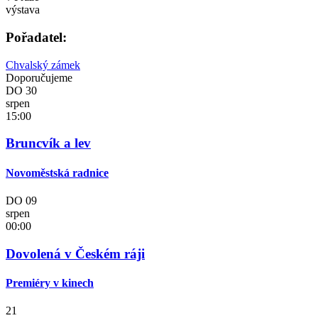
výstava
Pořadatel:
Chvalský zámek
Doporučujeme
DO
30
srpen
15:00
Bruncvík a lev
Novoměstská radnice
DO
09
srpen
00:00
Dovolená v Českém ráji
Premiéry v kinech
21