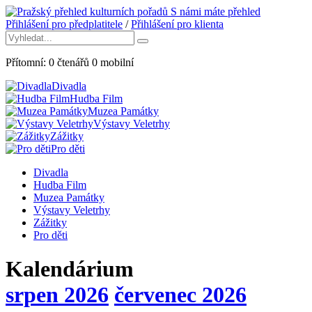
S námi máte přehled
Přihlášení pro předplatitele
/
Přihlášení pro klienta
Přítomní:
0
čtenářů
0
mobilní
Divadla
Hudba Film
Muzea Památky
Výstavy Veletrhy
Zážitky
Pro děti
Divadla
Hudba Film
Muzea Památky
Výstavy Veletrhy
Zážitky
Pro děti
Kalendárium
srpen 2026
červenec 2026