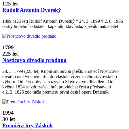
125 let
Rudolf Antonín Dvorský
1899 (125 let) Rudolf Antonín Dvorský * 24. 3. 1899 † 2. 8. 1966
český hudební skladatel, kapelník, klavírista, zpěvák, nakladatel
1799
225 let
Nosticovo divadlo prodáno
28. 3. 1799 (225 let) Kupní smlouvou přešlo Hraběcí Nosticovo
divadlo na Ovocném trhu do vlastnictví zemského stavovského
výboru. Od této doby se nazývalo Stavovským divadlem. Od
května 1824 se zde začala hrát pravidelná česká představení
a 2. 2. 1826 zde měla premiéru první česká opera Dráteník.
1994
30 let
Premiéra hry Záskok