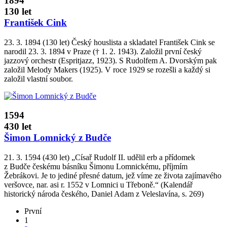
1894
130 let
František Cink
23. 3. 1894 (130 let) Český houslista a skladatel František Cink se
narodil 23. 3. 1894 v Praze († 1. 2. 1943). Založil první český
jazzový orchestr (Espritjazz, 1923). S Rudolfem A. Dvorským pak
založil Melody Makers (1925). V roce 1929 se rozešli a každý si
založil vlastní soubor.
1594
430 let
Šimon Lomnický z Budče
21. 3. 1594 (430 let) „Císař Rudolf II. udělil erb a přídomek
z Budče českému básníku Šimonu Lomnickému, příjmím
Žebrákovi. Je to jediné přesné datum, jež víme ze života zajímavého
veršovce, nar. asi r. 1552 v Lomnici u Třeboně.“ (Kalendář
historický národa českého, Daniel Adam z Veleslavína, s. 269)
První
1