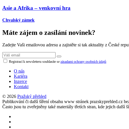
Asie a Afrika – venkovní hra
Chvalský zámek
Máte zájem o zasílání novinek?
Zadejte Vaši emailovou adresu a zajistěte si tak aktuality z České repu
Registrací k newsletteru souhlasíte se
zásadami ochrany osobních údajů
O nás
Kariéra
Inzerce
Kontakt
© 2026
Pražský přehled
Publikování či další šíření obsahu www stránek prazskyprehled.cz b
Často jsou tu zveřejněny také materiály třetích stran, kde jejich d