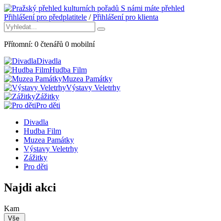
S námi máte přehled
Přihlášení pro předplatitele
/
Přihlášení pro klienta
Přítomní:
0
čtenářů
0
mobilní
Divadla
Hudba Film
Muzea Památky
Výstavy Veletrhy
Zážitky
Pro děti
Divadla
Hudba Film
Muzea Památky
Výstavy Veletrhy
Zážitky
Pro děti
Najdi akci
Kam
Vše