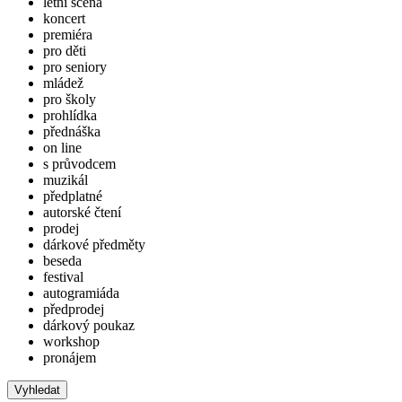
letní scéna
koncert
premiéra
pro děti
pro seniory
mládež
pro školy
prohlídka
přednáška
on line
s průvodcem
muzikál
předplatné
autorské čtení
prodej
dárkové předměty
beseda
festival
autogramiáda
předprodej
dárkový poukaz
workshop
pronájem
Vyhledat