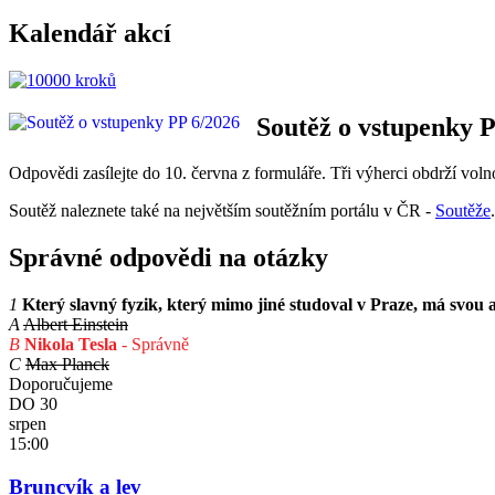
Kalendář akcí
Soutěž o vstupenky 
Odpovědi zasílejte do 10. června z formuláře. Tři výherci obdrží vo
Soutěž naleznete také na největším soutěžním portálu v ČR -
Soutěže
Správné odpovědi na otázky
1
Který slavný fyzik, který mimo jiné studoval v Praze, má svo
A
Albert Einstein
B
Nikola Tesla
- Správně
C
Max Planck
Doporučujeme
DO
30
srpen
15:00
Bruncvík a lev