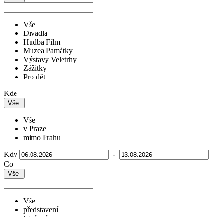
Vše
Divadla
Hudba Film
Muzea Památky
Výstavy Veletrhy
Zážitky
Pro děti
Kde
Vše
Vše
v Praze
mimo Prahu
Kdy
-
Co
Vše
Vše
představení