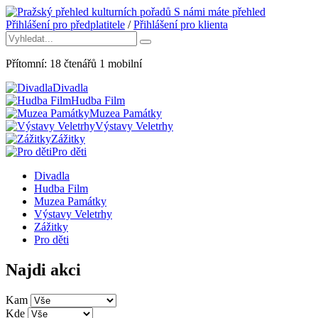
S námi máte přehled
Přihlášení pro předplatitele
/
Přihlášení pro klienta
Přítomní:
18
čtenářů
1
mobilní
Divadla
Hudba Film
Muzea Památky
Výstavy Veletrhy
Zážitky
Pro děti
Divadla
Hudba Film
Muzea Památky
Výstavy Veletrhy
Zážitky
Pro děti
Najdi akci
Kam
Kde