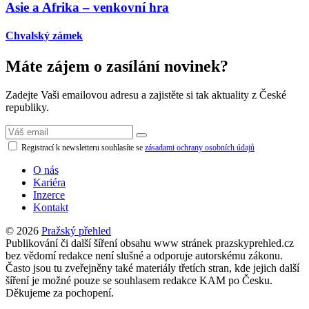
Asie a Afrika – venkovní hra
Chvalský zámek
Máte zájem o zasílání novinek?
Zadejte Vaši emailovou adresu a zajistěte si tak aktuality z České
republiky.
Registrací k newsletteru souhlasíte se
zásadami ochrany osobních údajů
O nás
Kariéra
Inzerce
Kontakt
© 2026
Pražský přehled
Publikování či další šíření obsahu www stránek prazskyprehled.cz
bez vědomí redakce není slušné a odporuje autorskému zákonu.
Často jsou tu zveřejněny také materiály třetích stran, kde jejich další
šíření je možné pouze se souhlasem redakce KAM po Česku.
Děkujeme za pochopení.