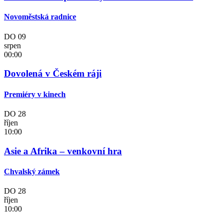
Novoměstská radnice
DO
09
srpen
00:00
Dovolená v Českém ráji
Premiéry v kinech
DO
28
říjen
10:00
Asie a Afrika – venkovní hra
Chvalský zámek
DO
28
říjen
10:00