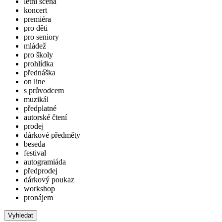
letní scéna
koncert
premiéra
pro děti
pro seniory
mládež
pro školy
prohlídka
přednáška
on line
s průvodcem
muzikál
předplatné
autorské čtení
prodej
dárkové předměty
beseda
festival
autogramiáda
předprodej
dárkový poukaz
workshop
pronájem
Vyhledat