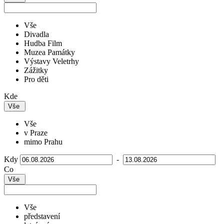
Vše
Divadla
Hudba Film
Muzea Památky
Výstavy Veletrhy
Zážitky
Pro děti
Kde
Vše
Vše
v Praze
mimo Prahu
Kdy
-
Co
Vše
Vše
představení