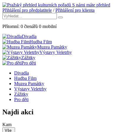
S námi máte přehled
Přihlášení pro předplatitele
/
Přihlášení pro klienta
Přítomní:
0
čtenářů
0
mobilní
Divadla
Hudba Film
Muzea Památky
Výstavy Veletrhy
Zážitky
Pro děti
Divadla
Hudba Film
Muzea Památky
Výstavy Veletrhy
Zážitky
Pro děti
Najdi akci
Kam
Vše