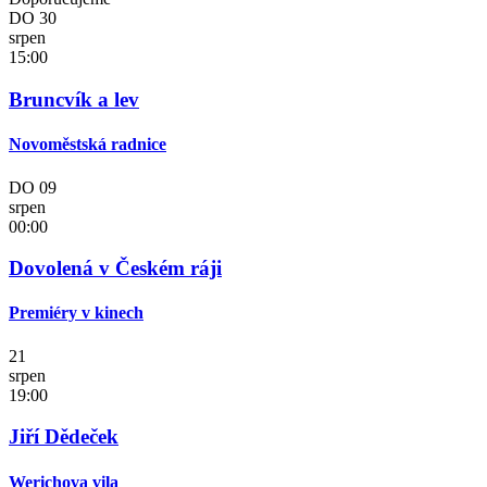
DO
30
srpen
15:00
Bruncvík a lev
Novoměstská radnice
DO
09
srpen
00:00
Dovolená v Českém ráji
Premiéry v kinech
21
srpen
19:00
Jiří Dědeček
Werichova vila