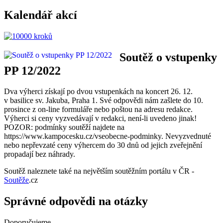
Kalendář akcí
Soutěž o vstupenky
PP 12/2022
Dva výherci získají po dvou vstupenkách na koncert 26. 12.
v basilice sv. Jakuba, Praha 1. Své odpovědi nám zašlete do 10.
prosince z on-line formuláře nebo poštou na adresu redakce.
Výherci si ceny vyzvedávají v redakci, není‑li uvedeno jinak!
POZOR: podmínky soutěží najdete na
https://www.kampocesku.cz/vseobecne‑podminky. Nevyzvednuté
nebo nepřevzaté ceny výhercem do 30 dnů od jejich zveřejnění
propadají bez náhrady.
Soutěž naleznete také na největším soutěžním portálu v ČR -
Soutěže
.cz
Správné odpovědi na otázky
Doporučujeme