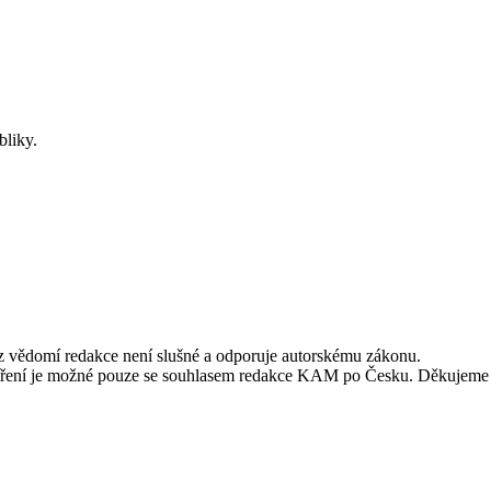
bliky.
ez vědomí redakce není slušné a odporuje autorskému zákonu.
alší šíření je možné pouze se souhlasem redakce KAM po Česku. Děkujeme