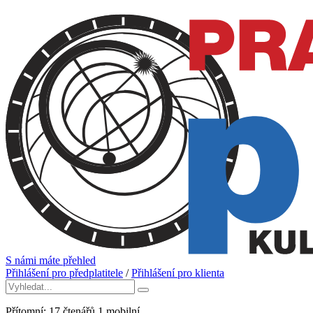
S námi máte přehled
Přihlášení pro předplatitele
/
Přihlášení pro klienta
Přítomní:
17
čtenářů
1
mobilní