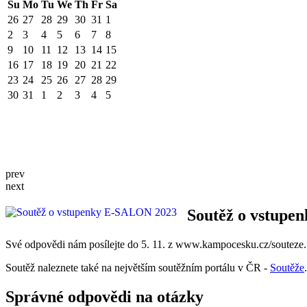
Su
Mo
Tu
We
Th
Fr
Sa
26
27
28
29
30
31
1
2
3
4
5
6
7
8
9
10
11
12
13
14
15
16
17
18
19
20
21
22
23
24
25
26
27
28
29
30
31
1
2
3
4
5
prev
next
Soutěž o vstup
Své odpovědi nám posílejte do 5. 11. z www.kampocesku.cz/souteze. 
Soutěž naleznete také na největším soutěžním portálu v ČR -
Soutěže
Správné odpovědi na otázky