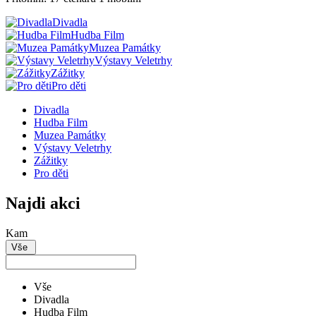
Divadla
Hudba Film
Muzea Památky
Výstavy Veletrhy
Zážitky
Pro děti
Divadla
Hudba Film
Muzea Památky
Výstavy Veletrhy
Zážitky
Pro děti
Najdi akci
Kam
Vše
Vše
Divadla
Hudba Film