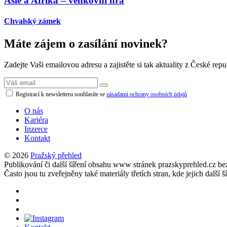
Asie a Afrika – venkovní hra
Chvalský zámek
Máte zájem o zasílání novinek?
Zadejte Vaši emailovou adresu a zajistěte si tak aktuality z České repu
Registrací k newsletteru souhlasíte se
zásadami ochrany osobních údajů
O nás
Kariéra
Inzerce
Kontakt
© 2026
Pražský přehled
Publikování či další šíření obsahu www stránek prazskyprehled.cz b
Často jsou tu zveřejněny také materiály třetích stran, kde jejich d