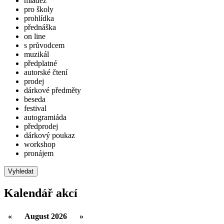
mládež
pro školy
prohlídka
přednáška
on line
s průvodcem
muzikál
předplatné
autorské čtení
prodej
dárkové předměty
beseda
festival
autogramiáda
předprodej
dárkový poukaz
workshop
pronájem
Vyhledat
Kalendář akcí
«
August 2026
»