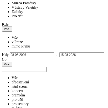
Muzea Památky
Výstavy Veletrhy
Zážitky
Pro děti
Kde
Vše
Vše
v Praze
mimo Prahu
Kdy
-
Co
Vše
Vše
představení
letní scéna
koncert
premiéra
pro děti
pro seniory