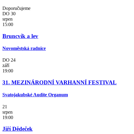
Doporučujeme
DO
30
srpen
15:00
Bruncvík a lev
Novoměstská radnice
DO
24
září
19:00
31. MEZINÁRODNÍ VARHANNÍ FESTIVAL
Svatojakubské Audite Organum
21
srpen
19:00
Jiří Dědeček