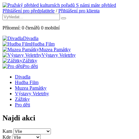
S námi máte přehled
Přihlášení pro předplatitele
/
Přihlášení pro klienta
Přítomní:
0
čtenářů
0
mobilní
Divadla
Hudba Film
Muzea Památky
Výstavy Veletrhy
Zážitky
Pro děti
Divadla
Hudba Film
Muzea Památky
Výstavy Veletrhy
Zážitky
Pro děti
Najdi akci
Kam
Kde