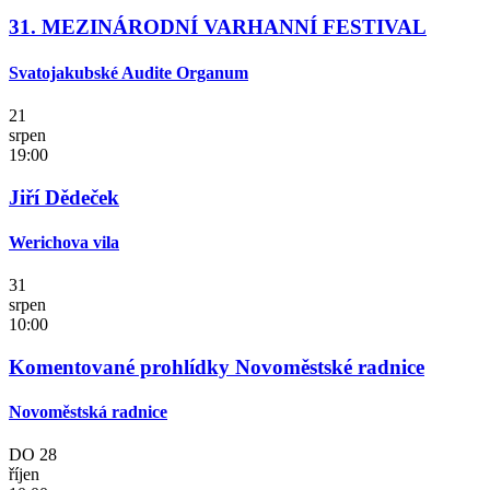
31. MEZINÁRODNÍ VARHANNÍ FESTIVAL
Svatojakubské Audite Organum
21
srpen
19:00
Jiří Dědeček
Werichova vila
31
srpen
10:00
Komentované prohlídky Novoměstské radnice
Novoměstská radnice
DO
28
říjen