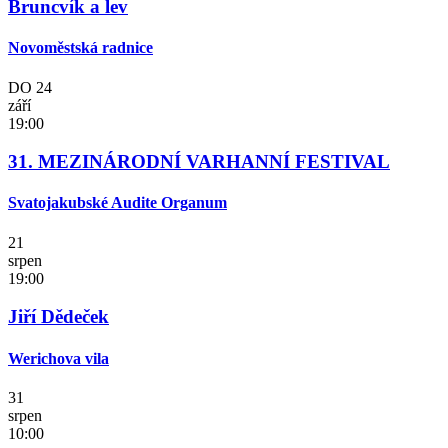
Bruncvík a lev
Novoměstská radnice
DO
24
září
19:00
31. MEZINÁRODNÍ VARHANNÍ FESTIVAL
Svatojakubské Audite Organum
21
srpen
19:00
Jiří Dědeček
Werichova vila
31
srpen
10:00