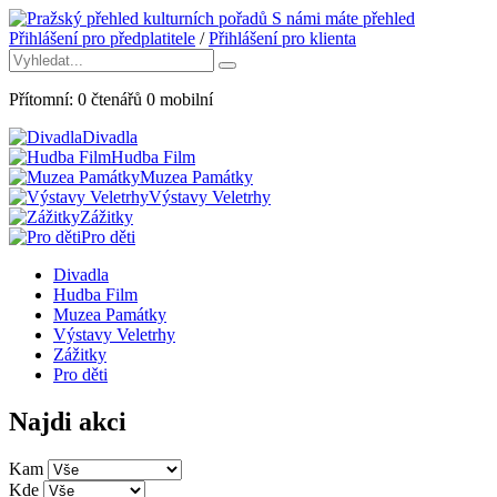
S námi máte přehled
Přihlášení pro předplatitele
/
Přihlášení pro klienta
Přítomní:
0
čtenářů
0
mobilní
Divadla
Hudba Film
Muzea Památky
Výstavy Veletrhy
Zážitky
Pro děti
Divadla
Hudba Film
Muzea Památky
Výstavy Veletrhy
Zážitky
Pro děti
Najdi akci
Kam
Kde