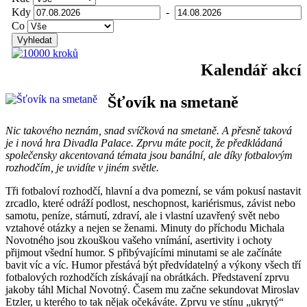
Kdy
-
Co
Vyhledat
Kalendář akcí
Šťovík na smetaně
Nic takového neznám, snad svíčková na smetaně. A přesně taková
je i nová hra Divadla Palace. Zprvu máte pocit, že předkládaná
společensky akcentovaná témata jsou banální, ale díky fotbalovým
rozhodčím, je uvidíte v jiném světle.
Tři fotbaloví rozhodčí, hlavní a dva pomezní, se vám pokusí nastavit
zrcadlo, které odráží podlost, neschopnost, kariérismus, závist nebo
samotu, peníze, stárnutí, zdraví, ale i vlastní uzavřený svět nebo
vztahové otázky a nejen se ženami. Minuty do příchodu Michala
Novotného jsou zkouškou vašeho vnímání, asertivity i ochoty
přijmout všední humor. S přibývajícími minutami se ale začínáte
bavit víc a víc. Humor přestává být předvídatelný a výkony všech tří
fotbalových rozhodčích získávají na obrátkách. Představení zprvu
jakoby táhl Michal Novotný. Časem mu začne sekundovat Miroslav
Etzler, u kterého to tak nějak očekáváte. Zprvu ve stínu „ukrytý“