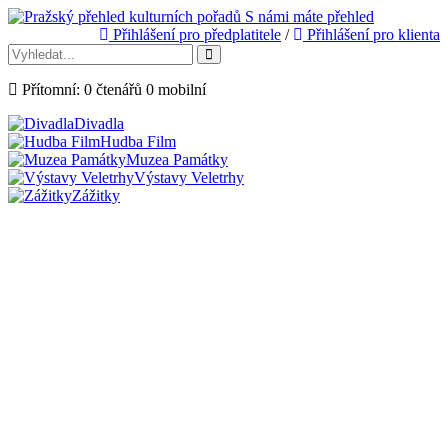
S námi máte přehled
Přihlášení pro předplatitele
/
Přihlášení pro klienta
Přítomní:
0
čtenářů
0
mobilní
Divadla
Hudba Film
Muzea Památky
Výstavy Veletrhy
Zážitky