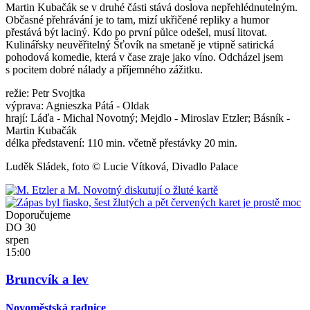
Martin Kubačák se v druhé části stává doslova nepřehlédnutelným.
Občasné přehrávání je to tam, mizí ukřičené repliky a humor
přestává být laciný. Kdo po první půlce odešel, musí litovat.
Kulinářsky neuvěřitelný Šťovík na smetaně je vtipně satirická
pohodová komedie, která v čase zraje jako víno. Odcházel jsem
s pocitem dobré nálady a příjemného zážitku.
režie: Petr Svojtka
výprava: Agnieszka Pátá - Oldak
hrají: Láďa - Michal Novotný; Mejdlo - Miroslav Etzler; Básník -
Martin Kubačák
délka představení: 110 min. včetně přestávky 20 min.
Luděk Sládek, foto © Lucie Vítková, Divadlo Palace
Doporučujeme
DO
30
srpen
15:00
Bruncvík a lev
Novoměstská radnice