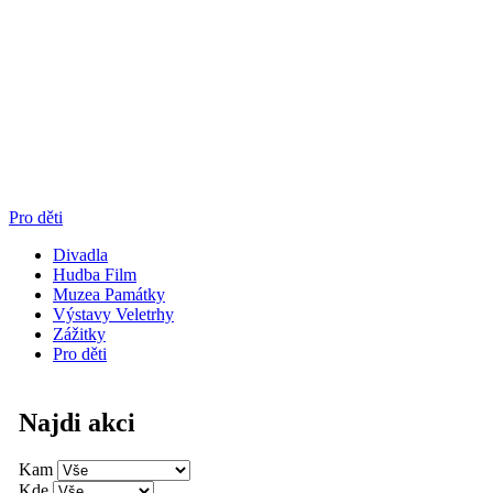
Pro děti
Divadla
Hudba Film
Muzea Památky
Výstavy Veletrhy
Zážitky
Pro děti
Najdi akci
Kam
Kde