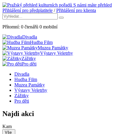
S námi máte přehled
Přihlášení pro předplatitele
/
Přihlášení pro klienta
Přítomní:
0
čtenářů
0
mobilní
Divadla
Hudba Film
Muzea Památky
Výstavy Veletrhy
Zážitky
Pro děti
Divadla
Hudba Film
Muzea Památky
Výstavy Veletrhy
Zážitky
Pro děti
Najdi akci
Kam
Vše