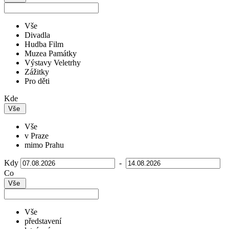
Vše
Divadla
Hudba Film
Muzea Památky
Výstavy Veletrhy
Zážitky
Pro děti
Kde
Vše
Vše
v Praze
mimo Prahu
Kdy
-
Co
Vše
Vše
představení