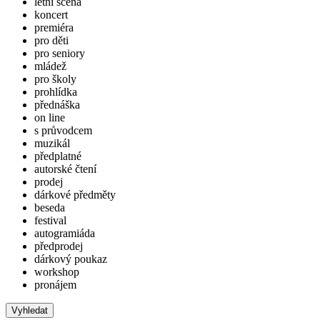
letní scéna
koncert
premiéra
pro děti
pro seniory
mládež
pro školy
prohlídka
přednáška
on line
s průvodcem
muzikál
předplatné
autorské čtení
prodej
dárkové předměty
beseda
festival
autogramiáda
předprodej
dárkový poukaz
workshop
pronájem
Vyhledat