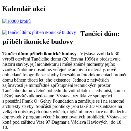
Kalendář akcí
Tančící dům:
příběh ikonické budovy
Tančící dům: příběh ikonické budovy
Výstava vznikla k 30.
výročí otevření Tančícího domu (20. června 1996) a představuje
historii stavby, její architekturu i méně známé momenty jejího
vzniku. Nabídne dosud nezveřejněné archivní materiály, nově
dohledané fotografie ze stavby i rozsáhlou fotodokumentaci proměn
domu během třiceti let jeho existence. Jednou z největších
zajímavostí je mimořádné zpřístupnění technických prostor
Tančícího domu včetně pohledu do vnitrobloku – tedy míst, kam se
běžný návštěvník nedostane. Výstava vznikla ve spolupráci
s prestižní Frank O. Gehry Foundation a zaměřuje se i na samotné
architekty stavby. Součástí prohlídky jsou také 3D vizualizace na
velkých dotykových obrazovkách, digitální prezentace na iPadech a
doprovodný program včetně komentovaných prohlídek. Výstava se
koná pod záštitou Vize 97 Dagmar a Václava Havlových | do 18.
10.