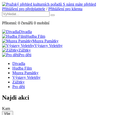
S námi máte přehled
Přihlášení pro předplatitele
/
Přihlášení pro klienta
Přítomní:
0
čtenářů
0
mobilní
Divadla
Hudba Film
Muzea Památky
Výstavy Veletrhy
Zážitky
Pro děti
Divadla
Hudba Film
Muzea Památky
Výstavy Veletrhy
Zážitky
Pro děti
Najdi akci
Kam
Vše