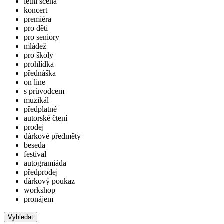
letní scéna
koncert
premiéra
pro děti
pro seniory
mládež
pro školy
prohlídka
přednáška
on line
s průvodcem
muzikál
předplatné
autorské čtení
prodej
dárkové předměty
beseda
festival
autogramiáda
předprodej
dárkový poukaz
workshop
pronájem
Vyhledat