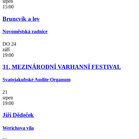
srpen
15:00
Bruncvík a lev
Novoměstská radnice
DO
24
září
19:00
31. MEZINÁRODNÍ VARHANNÍ FESTIVAL
Svatojakubské Audite Organum
21
srpen
19:00
Jiří Dědeček
Werichova vila