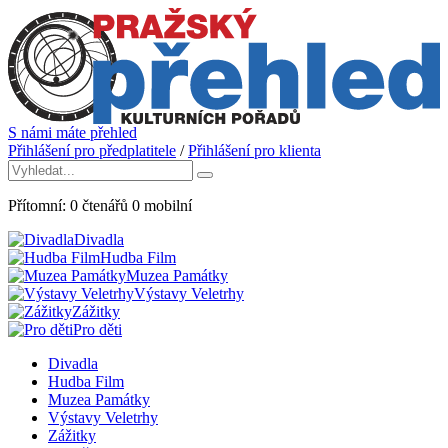
S námi máte přehled
Přihlášení pro předplatitele
/
Přihlášení pro klienta
Přítomní:
0
čtenářů
0
mobilní
Divadla
Hudba Film
Muzea Památky
Výstavy Veletrhy
Zážitky
Pro děti
Divadla
Hudba Film
Muzea Památky
Výstavy Veletrhy
Zážitky