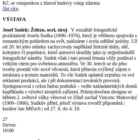
Kč, se vstupenkou z hlavní budovy vstup zdarma
číst více
VÝSTAVA
Josef Sudek: Železo, ocel, stroj
V rozsáhlé fotografické
pozůstalosti Josefa Sudka (1896–1976), který je většinou spojován s
romantickým pohledem na svět, nalézáme i zcela odlišné polohy. Už
od 20. let jeho snímky zachycovaly například železné dráty, sítě,
kolejnice či popelnice, které autorovi sloužily jako ty nejjednodušší
fotografické náměty. Sudek však i tato prostá témata vždy podával s
velkým citem pro světelnou atmosféru. Ve 30. letech se do jeho
tvorby promítl vliv nové věcnosti, která přinesla zvýšený zájem o
strukturu a texturu materiálů. To vše Sudek uplatnil zejména ve své
reklamní produkci, ale i při dokumentaci továrních provozů.
Spolupracoval s celou řadou podniků – vedle nakladatelských domů
kupříkladu s výrobci strojních zařízení. Průmyslovému designu se
během 2. světové války věnoval ve Zlíně sochař Vincenc Makovský
(1900–1966), Sudkův přítel, jehož výstava rovněž připomíná |
kurátor Jan Mlčoch | od 27. 6. do 4. 10.
27
červen
10:00