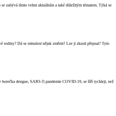
da se zabývá tímto velmi aktuálním a také důležitým tématem. Týká se
vé rodiny? Dá se minulost nějak změnit? Lze ji zkusit přepsat? Tyto
o je horečka dengue, SARS či pandemie COVID-19, se šíří rychleji, než