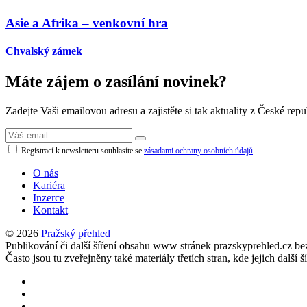
Asie a Afrika – venkovní hra
Chvalský zámek
Máte zájem o zasílání novinek?
Zadejte Vaši emailovou adresu a zajistěte si tak aktuality z České repu
Registrací k newsletteru souhlasíte se
zásadami ochrany osobních údajů
O nás
Kariéra
Inzerce
Kontakt
© 2026
Pražský přehled
Publikování či další šíření obsahu www stránek prazskyprehled.cz b
Často jsou tu zveřejněny také materiály třetích stran, kde jejich d