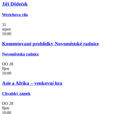
Jiří Dědeček
Werichova vila
31
srpen
10:00
Komentované prohlídky Novoměstské radnice
Novoměstská radnice
DO
28
říjen
10:00
Asie a Afrika – venkovní hra
Chvalský zámek
DO
28
říjen
10:00