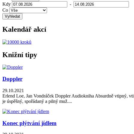
Kdy
-
Co
Vyhledat
Kalendář akcí
Knižní tipy
Doppler
29.10.2021
Erlend Loe, Jan Vondráček Doppler Audiokniha Absurdně vtipný, vtipn
je úspěšný, spořádaný a pilný muž....
Konec plýtvání jídlem