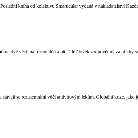
m. Poslední kniha od kolektivu Smarticular vydaná v nakladatelství Kaz
 na dvě věci: na rození dětí a pití.“ Je člověk zodpovědný za hříchy s
 a stávají se rezistentními vůči antivirovým lékům. Globální krize, jak