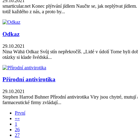
29.10.2021
smarticular.net Konec plýtvání jídlem Naučte se, jak neplýtvat jídle
totiž každého z nás, a proto by...
Odkaz
29.10.2021
Nina Wähä Odkaz Svůj stín nepřekročíš. „Lidé v údolí Torne byli dobří
otázky si klade švédská...
Přírodní antivirotika
29.10.2021
Stephen Harrod Buhner Přírodní antivirotika Viry jsou chytré, mutují
farmaceutické firmy zvládají...
První
«
«
1
26
27