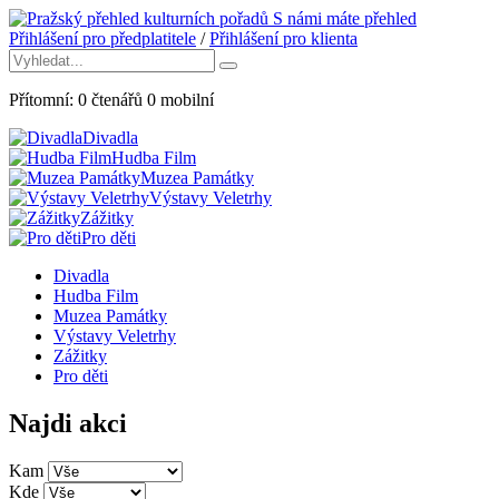
S námi máte přehled
Přihlášení pro předplatitele
/
Přihlášení pro klienta
Přítomní:
0
čtenářů
0
mobilní
Divadla
Hudba Film
Muzea Památky
Výstavy Veletrhy
Zážitky
Pro děti
Divadla
Hudba Film
Muzea Památky
Výstavy Veletrhy
Zážitky
Pro děti
Najdi akci
Kam
Kde