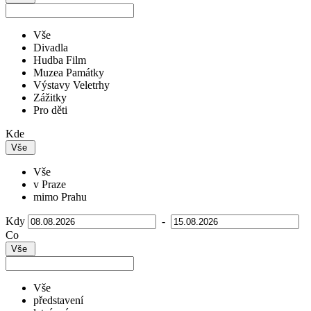
Vše
Divadla
Hudba Film
Muzea Památky
Výstavy Veletrhy
Zážitky
Pro děti
Kde
Vše
Vše
v Praze
mimo Prahu
Kdy
-
Co
Vše
Vše
představení