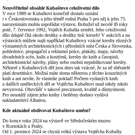
Neuvěřitelně obsáhlé Kubaštovo celoživotní dílo
V roce 1989 se Kubaštovi konečně dostalo uznání
i v Československu a jeho téměř rodná Praha 5 pro něj k jeho 75.
narozeninám mohla uspořádat výstavu. Bohužel už necelé tři roky
poté, 7. července 1992, Vojtěch Kubašta zemřel. Jeho celoživotní
dílo údajně čítá okolo desítky a desítky tisíc kreseb! V aukcích a na
výstavách můžete najít například Kubaštovy vzácné kresby různých
významných architektonických i přírodních míst Česka a Slovenska,
pohlednice, propagační a reklamní práce, plakáty, mapy, návrhy
divadelních scén, kulis a kostýmů, kresby do knih a časopisů,
architektonické návrhy, plány nebo osobní nepublikované kresby.
Některé z Kubaštových děl jsou dnes tak vzácné, že za ně sběratelé
platí desetitisíce. Možná máte doma některou z těchto kouzelných
knih a ani nevíte, že vlastníte poklad! Počtem vydaných knih
a dalších uměleckých děl se Vojtěchu Kubaštovi snad nikdy nikdo
nevyrovná. Obzvlášť v takové preciznosti, kvalitě a důmyslnosti.
Pro neustálý zájem jeho knihy i betlémy dodnes vydává
nakladatelství Albatros.
Kde aktuálně obdivovat Kubaštovo umění?
Do konce roku 2024 na výstavě ve Středočeském muzeu
v Roztokách u Prahy.
Od 1. prosince 2024 se chystá velká výstava Vojtěcha Kubašty