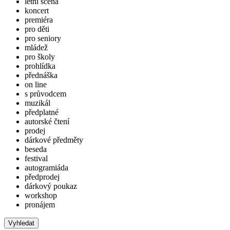
letní scéna
koncert
premiéra
pro děti
pro seniory
mládež
pro školy
prohlídka
přednáška
on line
s průvodcem
muzikál
předplatné
autorské čtení
prodej
dárkové předměty
beseda
festival
autogramiáda
předprodej
dárkový poukaz
workshop
pronájem
Vyhledat