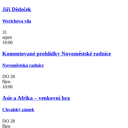
Jiří Dědeček
Werichova vila
31
srpen
10:00
Komentované prohlídky Novoměstské radnice
Novoměstská radnice
DO
28
říjen
10:00
Asie a Afrika – venkovní hra
Chvalský zámek
DO
28
říjen