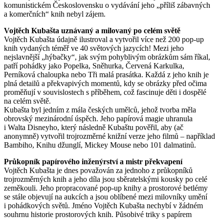
komunistickém Československu o vydávání jeho „příliš zábavných
a komerčních“ knih nebyl zájem.
Vojtěch Kubašta uznávaný a milovaný po celém světě
Vojtěch Kubašta údajně ilustroval a vytvořil více než 200 pop­‑up
knih vydaných téměř ve 40 světových jazycích! Mezi jeho
nejslavnější „hýbačky“, jak svým pohyblivým obrázkům sám říkal,
patří pohádky jako Popelka, Sněhurka, Červená Karkulka,
Perníková chaloupka nebo Tři malá prasátka. Každá z jeho knih je
plná detailů a překvapivých momentů, kdy se obrázky před očima
proměňují v souvislostech s příběhem, což fascinuje děti i dospělé
na celém světě.
Kubašta byl jedním z mála českých umělců, jehož tvorba měla
obrovský mezinárodní úspěch. Jeho papírová magie uhranula
i Walta Disneyho, který následně Kubaštu pověřil, aby (ač
anonymně) vytvořil trojrozměrné knižní verze jeho filmů – například
Bambiho, Knihu džunglí, Mickey Mouse nebo 101 dalmatinů.
Průkopník papírového inženýrství a mistr překvapení
Vojtěch Kubašta je dnes považován za jednoho z průkopníků
trojrozměrných knih a jeho díla jsou sběratelskými kousky po celé
zeměkouli. Jeho propracované pop­‑up knihy a prostorové betlémy
se stále objevují na aukcích a jsou oblíbené mezi milovníky umění
i pohádkových světů. Jméno Vojtěch Kubašta nechybí v žádném
souhrnu historie prostorových knih. Působivé triky s papírem