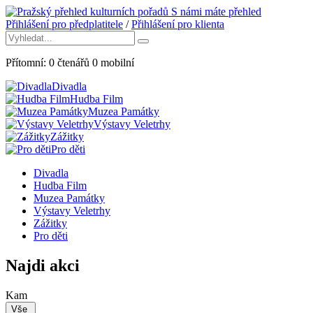
S námi máte přehled
Přihlášení pro předplatitele
/
Přihlášení pro klienta
Přítomní:
0
čtenářů
0
mobilní
Divadla
Hudba Film
Muzea Památky
Výstavy Veletrhy
Zážitky
Pro děti
Divadla
Hudba Film
Muzea Památky
Výstavy Veletrhy
Zážitky
Pro děti
Najdi akci
Kam
Vše