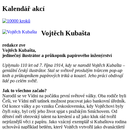
Kalendář akcí
Vojtěch Kubašta
redakce zve
Vojtěch Kubašta,
jedinečný ilustrátor a průkopník papírového inženýrství
Uplynulo 110 let od 7. října 1914, kdy se narodil Vojtěch Kubašta –
geniální český ilustrátor. Stal se světově proslulým tvůrcem pop­‑up
knih a průkopníkem papírových triků a kouzel. Jeho práci obdivují
lidé po celém světě.
Jak to všechno začalo?
Narodil se ve Vídni na počátku první světové války. Oba rodiče byli
Češi, ve Vídni měl tatínek možnost pracovat jako bankovní úředník.
Od konce války a po vzniku Československa, kdy Vojtěchovi byly
čtyři roky, byl celý jeho život spjat s pražským Smíchovem. Od
dětství měl obrovský talent na kreslení a už jako kluk rád tvořil
nejrůznější věci z papíru. Jako vzácný exemplář si Kubaštova rodina
uchovává například betlém, který Vojtěch vytvořil jako dvanáctiletý