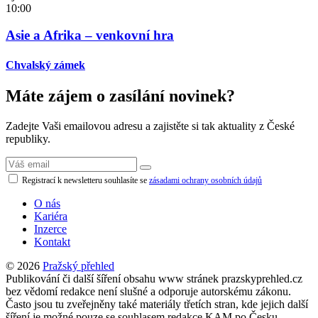
10:00
Asie a Afrika – venkovní hra
Chvalský zámek
Máte zájem o zasílání novinek?
Zadejte Vaši emailovou adresu a zajistěte si tak aktuality z České
republiky.
Registrací k newsletteru souhlasíte se
zásadami ochrany osobních údajů
O nás
Kariéra
Inzerce
Kontakt
© 2026
Pražský přehled
Publikování či další šíření obsahu www stránek prazskyprehled.cz
bez vědomí redakce není slušné a odporuje autorskému zákonu.
Často jsou tu zveřejněny také materiály třetích stran, kde jejich další
šíření je možné pouze se souhlasem redakce KAM po Česku.