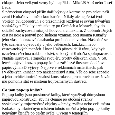
chlapec. Jeho velkými vzory byli například Mikoláš Aleš nebo Josef
Lada.
S německou okupací přišly další výzvy a kotrmelce pro celou naši
zemi i Kubaštovu uměleckou kariéru. Nikdy ale nepřestal tvořit.
Vojtěch byl dobrodruh a o prázdninách jezdíval se svými bývalými
spolužáky z Fakulty architektury po Čechách a Moravě, aby do
skicáků zachycovali mizející lidovou architekturu. Z dobrodružných
cest na kole a pobytů pod širákem vznikala pod rukama Kubašty
jeho vlastní obrazová databanka pro budoucí tvorbu. Následně se
tyto scenérie objevovaly v jeho betlémech, knížkách nebo
cestovatelských mapách. Únor 1948 přinesl další ránu, kdy byla
uzavřena všechna nakladatelství, se kterými Kubašta spolupracoval.
Nadále ilustroval a započal svou éru tvorby dětských knih. V 50.
letech objevil kouzlo pop­‑up knih a začal své ilustrace doplňovat
papírovými 3D výjevy. Nejprve v reklamních materiálech, pak
i v dětských knihách pro nakladatelství Artia. Vše do sebe zapadlo
a jeho architektonická znalost konstrukce a prostorového uvažování
mu pomohla stát se mistrem trojrozměrných ilustrací.
Co jsou pop­‑up knihy?
Pop­‑up knihy jsou prostorové knihy, které využívají důmyslnou
papírovou konstrukci, aby na čtenáře po otočení stránky
vyskakovaly trojrozměrné objekty – hrady, zvířata nebo celá města.
Kubašta byl skutečným mistrem tohoto umění a jeho pop­‑up knihy
uchvátily čtenáře po celém světě. Ovšem v tehdejším