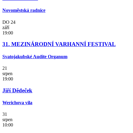
Novoměstská radnice
DO
24
září
19:00
31. MEZINÁRODNÍ VARHANNÍ FESTIVAL
Svatojakubské Audite Organum
21
srpen
19:00
Jiří Dědeček
Werichova vila
31
srpen
10:00