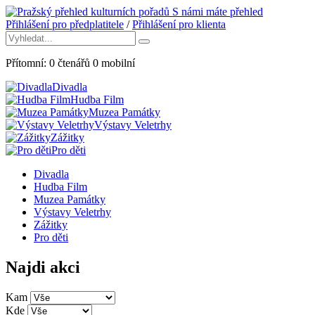
S námi máte přehled
Přihlášení pro předplatitele
/
Přihlášení pro klienta
Přítomní:
0
čtenářů
0
mobilní
Divadla
Hudba Film
Muzea Památky
Výstavy Veletrhy
Zážitky
Pro děti
Divadla
Hudba Film
Muzea Památky
Výstavy Veletrhy
Zážitky
Pro děti
Najdi akci
Kam
Kde